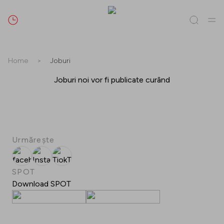
Caută
Home
>
Joburi
Tot / Toate
(
0
)
Joburi noi vor fi publicate curând
Magazine
(
0
)
Oferte
(
0
)
Evenimente
(
0
)
Magazine
Oferte
Urmărește
Evenimente
facebook
Instagram
TiokTok
SPOT
Download SPOT