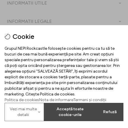
INFORMATII UTILE
Contact
INFORMATII LEGALE
Contact Business
Termeni și Condiții
Cookie
Parcare
Informare Privind Prelucrarea Datelor Cu Caracter
Grupul NEPI Rockcastle folosește cookies pentru ca tu să te
Regulamente
Personal
bucuri de cea mai bună experiență pe site. Am creat opțiuni
2026
©
Property of NEPI Rockcastle
speciale pentru personalizarea preferințelor tale și vrem să știi
Hartă interactivă
Setări Cookies
că poți opta oricând pentru ștergerea sau gestionarea lor. Prin
alegerea opțiunii "SALVEAZĂ SETĂRI", îți exprimi acordul
Cariere
Politică Cookies
explicit de stocare a cookies terță-parte, plasate pentru a
îmbunătăți experiența pe site prin personalizarea conținutului
Centru de presă
Declarație de Conformitate
publicitar afișat și pentru a ne ajuta în eforturile noastre de
marketing. Citește Politica de cookies.
Politica de cookies
Nota de informare
Termeni și condiții
Vezi mai multe
Acceptă toate
Refuză
detalii
cookie-urile