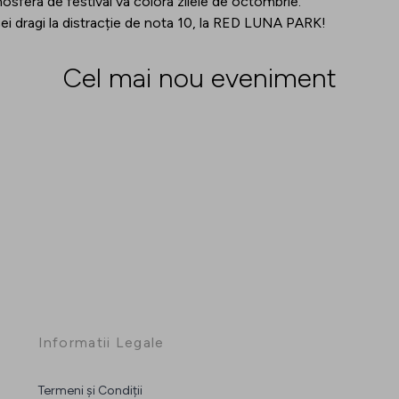
osfera de festival va colora zilele de octombrie.
ei dragi la distracție de nota 10, la RED LUNA PARK!
Cel mai nou eveniment
Informatii Legale
Termeni și Condiții