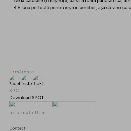
De la carusele și mașinuțe, până la roata panoramică, atm
💃
E luna perfectă pentru ieșiri în aer liber,
așa că vino cu c
Urmărește
facebook
Instagram
TiokTok
SPOT
Download SPOT
Informatii Utile
Contact