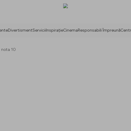
ente
Divertisment
Servicii
Inspirație
Cinema
Responsabili Împreună
Centr
 nota 10